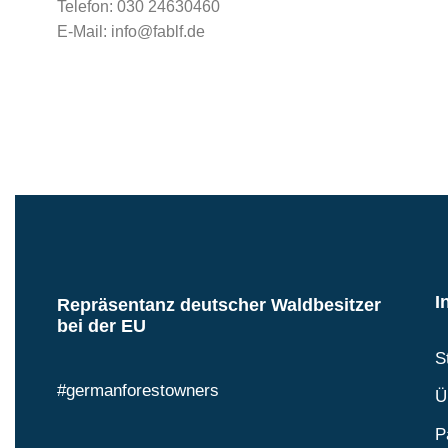
Telefon: 030 24630460
E-Mail: info@fablf.de
I
Repräsentanz deutscher Waldbesitzer
bei der EU
S
#germanforestowners
Ü
P